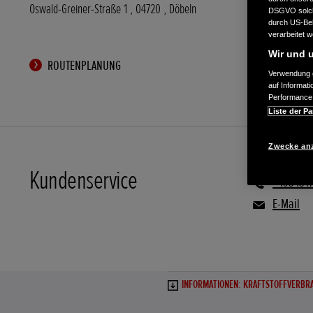
Oswald-Greiner-Straße 1
,
04720
,
Döbeln
DSGVO solche
durch US-Beh
verarbeitet 
Wir und u
ROUTENPLANUNG
Verwendung g
auf Informat
Performance 
Liste der Pa
Zwecke an
Kundenservice
+493431
E-Mail
INFORMATIONEN: KRAFTSTOFFVERBRA