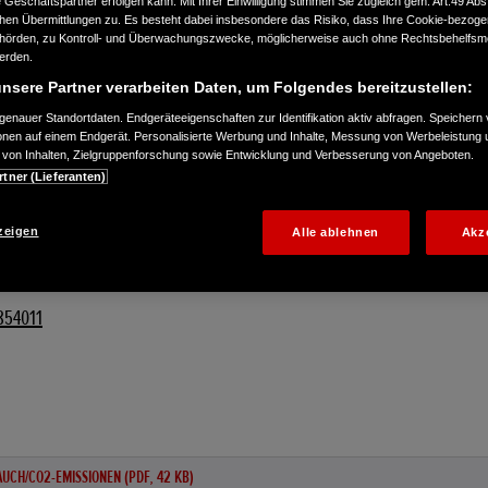
Geschäftspartner erfolgen kann. Mit Ihrer Einwilligung stimmen Sie zugleich gem. Art.49 Abs.1
n Übermittlungen zu. Es besteht dabei insbesondere das Risiko, dass Ihre Cookie-bezog
örden, zu Kontroll- und Überwachungszwecke, möglicherweise auch ohne Rechtsbehelfsmö
werden.
nsere Partner verarbeiten Daten, um Folgendes bereitzustellen:
enauer Standortdaten. Endgeräteeigenschaften zur Identifikation aktiv abfragen. Speichern 
ionen auf einem Endgerät. Personalisierte Werbung und Inhalte, Messung von Werbeleistung 
von Inhalten, Zielgruppenforschung sowie Entwicklung und Verbesserung von Angeboten.
rtner (Lieferanten)
zeigen
Alle ablehnen
Akz
854011
UCH/CO2-EMISSIONEN (PDF, 42 KB)