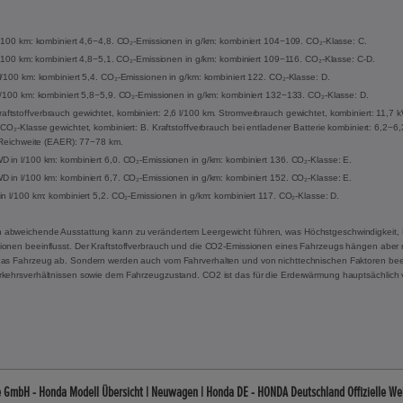
l/100 km: kombiniert 4,6−4,8. CO₂-Emissionen in g/km: kombiniert 104−109. CO₂-Klasse: C.
 l/100 km: kombiniert 4,8−5,1. CO₂-Emissionen in g/km: kombiniert 109−116. CO₂-Klasse: C-D.
l/100 km: kombiniert 5,4. CO₂-Emissionen in g/km: kombiniert 122. CO₂-Klasse: D.
l/100 km: kombiniert 5,8−5,9. CO₂-Emissionen in g/km: kombiniert 132−133. CO₂-Klasse: D.
tstoffverbrauch gewichtet, kombiniert: 2,6 l/100 km. Stromverbrauch gewichtet, kombiniert: 11,7
CO₂-Klasse gewichtet, kombiniert: B. Kraftstoffverbrauch bei entladener Batterie kombiniert: 6,2−6
e Reichweite (EAER): 77−78 km.
 in l/100 km: kombiniert 6,0. CO₂-Emissionen in g/km: kombiniert 136. CO₂-Klasse: E.
 in l/100 km: kombiniert 6,7. CO₂-Emissionen in g/km: kombiniert 152. CO₂-Klasse: E.
in l/100 km: kombiniert 5,2. CO₂-Emissionen in g/km: kombiniert 117. CO₂-Klasse: D.
 abweichende Ausstattung kann zu verändertem Leergewicht führen, was Höchstgeschwindigkeit, 
onen beeinflusst. Der Kraftstoffverbrauch und die CO2-Emissionen eines Fahrzeugs hängen aber ni
das Fahrzeug ab. Sondern werden auch vom Fahrverhalten und von nichttechnischen Faktoren beei
rkehrsverhältnissen sowie dem Fahrzeugzustand. CO2 ist das für die Erderwärmung hauptsächlich 
e GmbH - Honda Modell Übersicht | Neuwagen | Honda DE - HONDA Deutschland Offizielle We