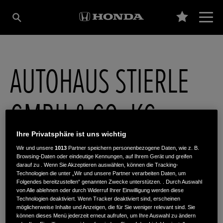
AUTOHAUS STIERLE
GMBH & CO. KG
Ihre Privatsphäre ist uns wichtig
Filderhauptstr. 62-64
,
70599
,
Stuttgart
Wir und unsere
1013
Partner speichern personenbezogene Daten, wie z. B.
Browsing-Daten oder eindeutige Kennungen, auf Ihrem Gerät und greifen
darauf zu . Wenn Sie Akzeptieren auswählen, können die Tracking-
Technologien die unter „Wir und unsere Partner verarbeiten Daten, um
Folgendes bereitzustellen“ genannten Zwecke unterstützen. . Durch Auswahl
von Alle ablehnen oder durch Widerruf Ihrer Einwilligung werden diese
Technologien deaktiviert. Wenn Tracker deaktiviert sind, erscheinen
ROUTENPLANUNG
möglicherweise Inhalte und Anzeigen, die für Sie weniger relevant sind. Sie
können dieses Menü jederzeit erneut aufrufen, um Ihre Auswahl zu ändern