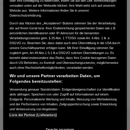
oder Ihre Einwilligung zu widerrufen, indem Sie auf den Link Voreinstellungen
verwalten unten auf der Webseite klicken. Ihre Wahl wirkt sich auf unsere/n
Website aus. Weitere Informationen finden Sie in unserer
Verkauf
Datenschutzerklärung.
Durch das Klicken des „Akzeptieren“-Buttons stimmen Sie der Verarbeitung
der auf Ihrem Gerät bzw. Ihrer Endeinrichtung gespeicherten Daten wie z.B.
persönlichen Identifikatoren oder IP-Adressen für die benannten
+49711167750
Verarbeitungszwecke gem. § 25 Abs. 1 TTDSG sowie Art. 6 Abs. 1 lit. a
E-Mail
DSGVO zu. Beachten Sie, dass dabei auch eine Übermittlung in die USA durch
unsere Geschäftspartner erfolgen kann. Mit Ihrer Einwilligung stimmen Sie
zugleich gem. Art.49 Abs.1 S.1 lit.a DSGVO solchen Übermittlungen zu. Es
besteht dabei insbesondere das Risiko, dass Ihre Cookie-bezogenen Daten
durch US-Behörden, zu Kontroll- und Überwachungszwecke, möglicherweise
Kundenservice
auch ohne Rechtsbehelfsmöglichkeiten, verarbeitet werden.
Wir und unsere Partner verarbeiten Daten, um
Folgendes bereitzustellen:
+49711167750
Verwendung genauer Standortdaten. Endgeräteeigenschaften zur Identifikation
E-Mail
aktiv abfragen. Speichern von oder Zugriff auf Informationen auf einem
Endgerät. Personalisierte Werbung und Inhalte, Messung von Werbeleistung
und der Performance von Inhalten, Zielgruppenforschung sowie Entwicklung
und Verbesserung von Angeboten.
INFORMATIONEN: KRAFTSTOFFVERBRAUCH/CO2-EMISSIONEN (PDF, 42 KB)
Liste der Partner (Lieferanten)
Kraftstoffverbrauch Jazz e:HEV in l/100 km: kombiniert 4,6−4,8. CO₂-
Emissionen in g/km: kombiniert 104−109. CO₂-Klasse: C.
Zwecke anzeigen