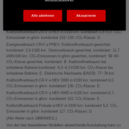
Kraftstoffverbrauch Civic e:HEV in l/100 km: kombiniert 4,8−5,1. CO₂-
Emissionen in g/km: kombiniert 109−116. CO₂-Klasse: C-D.
Alle ablehnen
Akzeptieren
Kraftstoffverbrauch HR-V e:HEV in l/100 km: kombiniert 5,4. CO₂-
Emissionen in g/km: kombiniert 122. CO₂-Klasse: D.
Kraftstoffverbrauch ZR-V e:HEV in l/100 km: kombiniert 5,8−5,9. CO₂-
Emissionen in g/km: kombiniert 132−133. CO₂-Klasse: D.
Energieverbrauch CR-V e:PHEV: Kraftstoffverbrauch gewichtet,
kombiniert: 2,6 l/100 km. Stromverbrauch gewichtet, kombiniert: 11,7
kWh/100 km. CO₂-Emissionen in g/km gewichtet, kombiniert: 59−60.
CO₂-Klasse gewichtet, kombiniert: B. Kraftstoffverbrauch bei
entladener Batterie kombiniert: 6,2−6,3 l/100 km. CO₂-Klasse bei
entladener Batterie: E. Elektrische Reichweite (EAER): 77−78 km.
Kraftstoffverbrauch CR-V e:HEV 2WD in l/100 km: kombiniert 6,0.
CO₂-Emissionen in g/km: kombiniert 136. CO₂-Klasse: E.
Kraftstoffverbrauch CR-V e:HEV AWD in l/100 km: kombiniert 6,7.
CO₂-Emissionen in g/km: kombiniert 152. CO₂-Klasse: E.
Kraftstoffverbrauch Prelude e:HEV in l/100 km: kombiniert 5,2. CO₂-
Emissionen in g/km: kombiniert 117. CO₂-Klasse: D.
(Alle Werte nach 1999/94/EG.)
Von den hier beworbenen Modellen abweichende Ausstattung kann zu