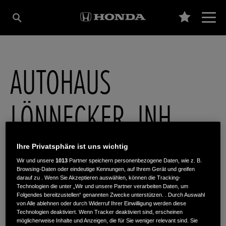
AUTOHAUS
LÖNNECKER, INH.
HEINZ-GEORG
Ihre Privatsphäre ist uns wichtig
Wir und unsere
1013
Partner speichern personenbezogene Daten, wie z. B.
Browsing-Daten oder eindeutige Kennungen, auf Ihrem Gerät und greifen
LÖNNECKER
darauf zu . Wenn Sie Akzeptieren auswählen, können die Tracking-
Technologien die unter „Wir und unsere Partner verarbeiten Daten, um
Folgendes bereitzustellen“ genannten Zwecke unterstützen. . Durch Auswahl
von Alle ablehnen oder durch Widerruf Ihrer Einwilligung werden diese
Technologien deaktiviert. Wenn Tracker deaktiviert sind, erscheinen
Travertinstr. 1
,
17036
,
Neubrandenburg
möglicherweise Inhalte und Anzeigen, die für Sie weniger relevant sind. Sie