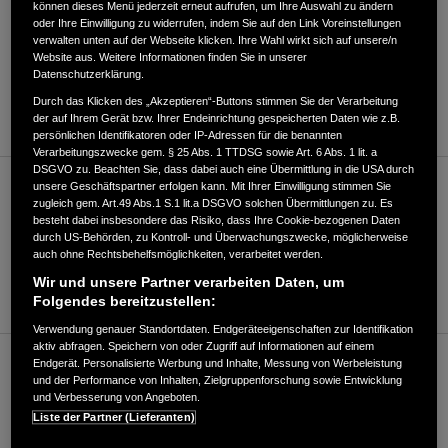
können dieses Menü jederzeit erneut aufrufen, um Ihre Auswahl zu ändern
oder Ihre Einwilligung zu widerrufen, indem Sie auf den Link Voreinstellungen
verwalten unten auf der Webseite klicken. Ihre Wahl wirkt sich auf unsere/n
Website aus. Weitere Informationen finden Sie in unserer
Datenschutzerklärung.
ROUTENPLANUNG
Durch das Klicken des „Akzeptieren“-Buttons stimmen Sie der Verarbeitung
der auf Ihrem Gerät bzw. Ihrer Endeinrichtung gespeicherten Daten wie z.B.
persönlichen Identifikatoren oder IP-Adressen für die benannten
Verarbeitungszwecke gem. § 25 Abs. 1 TTDSG sowie Art. 6 Abs. 1 lit. a
DSGVO zu. Beachten Sie, dass dabei auch eine Übermittlung in die USA durch
unsere Geschäftspartner erfolgen kann. Mit Ihrer Einwilligung stimmen Sie
Verkauf
zugleich gem. Art.49 Abs.1 S.1 lit.a DSGVO solchen Übermittlungen zu. Es
besteht dabei insbesondere das Risiko, dass Ihre Cookie-bezogenen Daten
durch US-Behörden, zu Kontroll- und Überwachungszwecke, möglicherweise
auch ohne Rechtsbehelfsmöglichkeiten, verarbeitet werden.
+4939577824685
Wir und unsere Partner verarbeiten Daten, um
Händler kontaktieren
Folgendes bereitzustellen:
Verwendung genauer Standortdaten. Endgeräteeigenschaften zur Identifikation
aktiv abfragen. Speichern von oder Zugriff auf Informationen auf einem
Endgerät. Personalisierte Werbung und Inhalte, Messung von Werbeleistung
Kundenservice
und der Performance von Inhalten, Zielgruppenforschung sowie Entwicklung
und Verbesserung von Angeboten.
Liste der Partner (Lieferanten)
+4939577824685