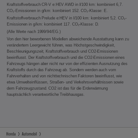
Kraftstoffverbrauch CR-V e:HEV AWD in l/100 km: kombiniert 6,7.
CO₂-Emissionen in g/km: kombiniert 152. CO₂-Klasse: E.
Kraftstoffverbrauch Prelude e:HEV in l/100 km: kombiniert 5,2. CO₂-
Emissionen in g/km: kombiniert 117. CO₂-Klasse: D.
(Alle Werte nach 1999/94/EG.)
Von den hier beworbenen Modellen abweichende Ausstattung kann zu
verändertem Leergewicht führen, was Höchstgeschwindigkeit,
Beschleunigungszeit, Kraftstoffverbrauch und CO2-Emissionen
beeinflusst. Der Kraftstoffverbrauch und die CO2-Emissionen eines
Fahrzeugs hängen aber nicht nur von der effizienten Ausnutzung des
Kraftstoffs durch das Fahrzeug ab. Sondern werden auch vom
Fahrverhalten und von nichttechnischen Faktoren beeinflusst, wie
etwa Umwelteinflüssen, Straßen- und Verkehrsverhältnissen sowie
dem Fahrzeugzustand. CO2 ist das für die Erderwärmung
hauptsächlich verantwortliche Treibhausgas.
Honda
Automobil