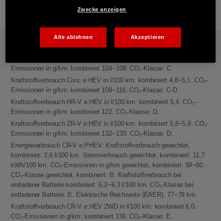
E-Mail
Zwecke anzeigen
Alle ablehnen
Akzeptieren
INFORMATIONEN: KRAFTSTOFFVERBRAUCH/CO2-EMISSIONEN (PDF, 42 KB)
Kraftstoffverbrauch Jazz e:HEV in l/100 km: kombiniert 4,6−4,8. CO₂-
Emissionen in g/km: kombiniert 104−109. CO₂-Klasse: C.
Kraftstoffverbrauch Civic e:HEV in l/100 km: kombiniert 4,8−5,1. CO₂-
Emissionen in g/km: kombiniert 109−116. CO₂-Klasse: C-D.
Kraftstoffverbrauch HR-V e:HEV in l/100 km: kombiniert 5,4. CO₂-
Emissionen in g/km: kombiniert 122. CO₂-Klasse: D.
Kraftstoffverbrauch ZR-V e:HEV in l/100 km: kombiniert 5,8−5,9. CO₂-
Emissionen in g/km: kombiniert 132−133. CO₂-Klasse: D.
Energieverbrauch CR-V e:PHEV: Kraftstoffverbrauch gewichtet,
kombiniert: 2,6 l/100 km. Stromverbrauch gewichtet, kombiniert: 11,7
kWh/100 km. CO₂-Emissionen in g/km gewichtet, kombiniert: 59−60.
CO₂-Klasse gewichtet, kombiniert: B. Kraftstoffverbrauch bei
entladener Batterie kombiniert: 6,2−6,3 l/100 km. CO₂-Klasse bei
entladener Batterie: E. Elektrische Reichweite (EAER): 77−78 km.
Kraftstoffverbrauch CR-V e:HEV 2WD in l/100 km: kombiniert 6,0.
CO₂-Emissionen in g/km: kombiniert 136. CO₂-Klasse: E.