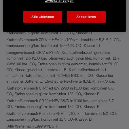
Zwecke anzeigen
Kraftstoffverbrauch Jazz e:HEV in l/100 km: kombiniert 4,6−4,8. CO₂-
Emissionen in g/km: kombiniert 104−109. CO₂-Klasse: C.
Kraftstoffverbrauch Civic e:HEV in l/100 km: kombiniert 4,8−5,1. CO₂-
Alle ablehnen
Akzeptieren
Emissionen in g/km: kombiniert 109−116. CO₂-Klasse: C-D.
Kraftstoffverbrauch HR-V e:HEV in l/100 km: kombiniert 5,4. CO₂-
Emissionen in g/km: kombiniert 122. CO₂-Klasse: D.
Kraftstoffverbrauch ZR-V e:HEV in l/100 km: kombiniert 5,8−5,9. CO₂-
Emissionen in g/km: kombiniert 132−133. CO₂-Klasse: D.
Energieverbrauch CR-V e:PHEV: Kraftstoffverbrauch gewichtet,
kombiniert: 2,6 l/100 km. Stromverbrauch gewichtet, kombiniert: 11,7
kWh/100 km. CO₂-Emissionen in g/km gewichtet, kombiniert: 59−60.
CO₂-Klasse gewichtet, kombiniert: B. Kraftstoffverbrauch bei
entladener Batterie kombiniert: 6,2−6,3 l/100 km. CO₂-Klasse bei
entladener Batterie: E. Elektrische Reichweite (EAER): 77−78 km.
Kraftstoffverbrauch CR-V e:HEV 2WD in l/100 km: kombiniert 6,0.
CO₂-Emissionen in g/km: kombiniert 136. CO₂-Klasse: E.
Kraftstoffverbrauch CR-V e:HEV AWD in l/100 km: kombiniert 6,7.
CO₂-Emissionen in g/km: kombiniert 152. CO₂-Klasse: E.
Kraftstoffverbrauch Prelude e:HEV in l/100 km: kombiniert 5,2. CO₂-
Emissionen in g/km: kombiniert 117. CO₂-Klasse: D.
(Alle Werte nach 1999/94/EG.)