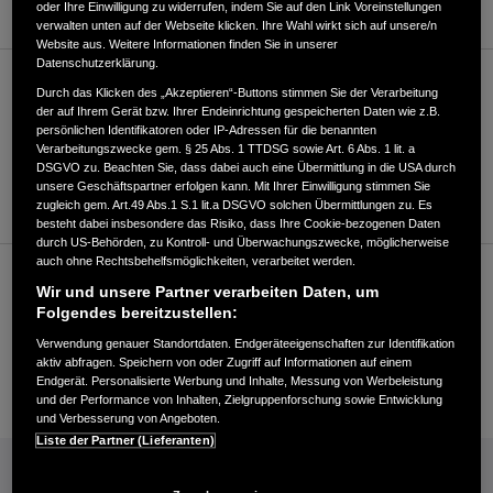
oder Ihre Einwilligung zu widerrufen, indem Sie auf den Link Voreinstellungen
verwalten unten auf der Webseite klicken. Ihre Wahl wirkt sich auf unsere/n
Website aus. Weitere Informationen finden Sie in unserer
Datenschutzerklärung.
Verkauf
Durch das Klicken des „Akzeptieren“-Buttons stimmen Sie der Verarbeitung
der auf Ihrem Gerät bzw. Ihrer Endeinrichtung gespeicherten Daten wie z.B.
persönlichen Identifikatoren oder IP-Adressen für die benannten
Verarbeitungszwecke gem. § 25 Abs. 1 TTDSG sowie Art. 6 Abs. 1 lit. a
+49850493293
DSGVO zu. Beachten Sie, dass dabei auch eine Übermittlung in die USA durch
unsere Geschäftspartner erfolgen kann. Mit Ihrer Einwilligung stimmen Sie
Händler kontaktieren
zugleich gem. Art.49 Abs.1 S.1 lit.a DSGVO solchen Übermittlungen zu. Es
besteht dabei insbesondere das Risiko, dass Ihre Cookie-bezogenen Daten
durch US-Behörden, zu Kontroll- und Überwachungszwecke, möglicherweise
auch ohne Rechtsbehelfsmöglichkeiten, verarbeitet werden.
Kundenservice
Wir und unsere Partner verarbeiten Daten, um
Folgendes bereitzustellen:
Verwendung genauer Standortdaten. Endgeräteeigenschaften zur Identifikation
+49850493293
aktiv abfragen. Speichern von oder Zugriff auf Informationen auf einem
Endgerät. Personalisierte Werbung und Inhalte, Messung von Werbeleistung
E-Mail
und der Performance von Inhalten, Zielgruppenforschung sowie Entwicklung
und Verbesserung von Angeboten.
Liste der Partner (Lieferanten)
INFORMATIONEN: KRAFTSTOFFVERBRAUCH/CO2-EMISSIONEN (PDF, 42 KB)