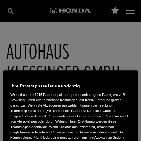
AUTOHAUS
KLESSINGER GMBH
Ihre Privatsphäre ist uns wichtig
Hauptstr. 19
,
94163
,
Saldenburg/Hundsruck
Wir und unsere
1015
Partner speichern personenbezogene Daten, wie z. B.
Browsing-Daten oder eindeutige Kennungen, auf Ihrem Gerät und greifen
darauf zu . Wenn Sie Akzeptieren auswählen, können die Tracking-
Technologien die unter „Wir und unsere Partner verarbeiten Daten, um
Folgendes bereitzustellen“ genannten Zwecke unterstützen. . Durch Auswahl
von Alle ablehnen oder durch Widerruf Ihrer Einwilligung werden diese
Technologien deaktiviert. Wenn Tracker deaktiviert sind, erscheinen
ROUTENPLANUNG
möglicherweise Inhalte und Anzeigen, die für Sie weniger relevant sind. Sie
WEBSITE
können dieses Menü jederzeit erneut aufrufen, um Ihre Auswahl zu ändern