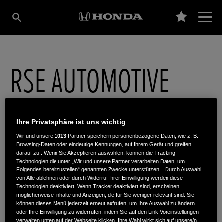
RSE AUTOMOTIVE
GMBH
Ihre Privatsphäre ist uns wichtig
Wir und unsere
1013
Partner speichern personenbezogene Daten, wie z. B.
Hagener Straße 10
,
58553
,
Halver
Browsing-Daten oder eindeutige Kennungen, auf Ihrem Gerät und greifen
darauf zu . Wenn Sie Akzeptieren auswählen, können die Tracking-
Technologien die unter „Wir und unsere Partner verarbeiten Daten, um
Folgendes bereitzustellen“ genannten Zwecke unterstützen. . Durch Auswahl
von Alle ablehnen oder durch Widerruf Ihrer Einwilligung werden diese
Technologien deaktiviert. Wenn Tracker deaktiviert sind, erscheinen
möglicherweise Inhalte und Anzeigen, die für Sie weniger relevant sind. Sie
ROUTENPLANUNG
können dieses Menü jederzeit erneut aufrufen, um Ihre Auswahl zu ändern
oder Ihre Einwilligung zu widerrufen, indem Sie auf den Link Voreinstellungen
verwalten unten auf der Webseite klicken. Ihre Wahl wirkt sich auf unsere/n