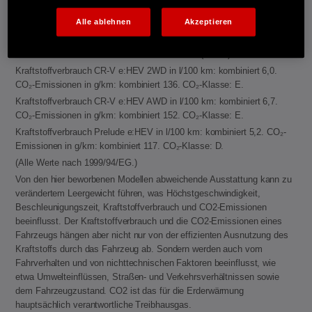
kWh/100 km. CO₂-Emissionen in g/km gewichtet, kombiniert: 59−60.
Alle ablehnen
Akzeptieren
CO₂-Klasse gewichtet, kombiniert: B. Kraftstoffverbrauch bei
entladener Batterie kombiniert: 6,2−6,3 l/100 km. CO₂-Klasse bei
entladener Batterie: E. Elektrische Reichweite (EAER): 77−78 km.
Kraftstoffverbrauch CR-V e:HEV 2WD in l/100 km: kombiniert 6,0.
CO₂-Emissionen in g/km: kombiniert 136. CO₂-Klasse: E.
Kraftstoffverbrauch CR-V e:HEV AWD in l/100 km: kombiniert 6,7.
CO₂-Emissionen in g/km: kombiniert 152. CO₂-Klasse: E.
Kraftstoffverbrauch Prelude e:HEV in l/100 km: kombiniert 5,2. CO₂-
Emissionen in g/km: kombiniert 117. CO₂-Klasse: D.
(Alle Werte nach 1999/94/EG.)
Von den hier beworbenen Modellen abweichende Ausstattung kann zu
verändertem Leergewicht führen, was Höchstgeschwindigkeit,
Beschleunigungszeit, Kraftstoffverbrauch und CO2-Emissionen
beeinflusst. Der Kraftstoffverbrauch und die CO2-Emissionen eines
Fahrzeugs hängen aber nicht nur von der effizienten Ausnutzung des
Kraftstoffs durch das Fahrzeug ab. Sondern werden auch vom
Fahrverhalten und von nichttechnischen Faktoren beeinflusst, wie
etwa Umwelteinflüssen, Straßen- und Verkehrsverhältnissen sowie
dem Fahrzeugzustand. CO2 ist das für die Erderwärmung
hauptsächlich verantwortliche Treibhausgas.