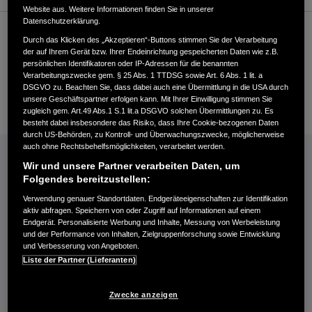
Website aus. Weitere Informationen finden Sie in unserer
Datenschutzerklärung.
Kundenservice
Durch das Klicken des „Akzeptieren“-Buttons stimmen Sie der Verarbeitung
der auf Ihrem Gerät bzw. Ihrer Endeinrichtung gespeicherten Daten wie z.B.
persönlichen Identifikatoren oder IP-Adressen für die benannten
Verarbeitungszwecke gem. § 25 Abs. 1 TTDSG sowie Art. 6 Abs. 1 lit. a
+4923536648800
DSGVO zu. Beachten Sie, dass dabei auch eine Übermittlung in die USA durch
unsere Geschäftspartner erfolgen kann. Mit Ihrer Einwilligung stimmen Sie
E-Mail
zugleich gem. Art.49 Abs.1 S.1 lit.a DSGVO solchen Übermittlungen zu. Es
besteht dabei insbesondere das Risiko, dass Ihre Cookie-bezogenen Daten
durch US-Behörden, zu Kontroll- und Überwachungszwecke, möglicherweise
INFORMATIONEN: KRAFTSTOFFVERBRAUCH/CO2-EMISSIONEN (PDF, 42 KB)
auch ohne Rechtsbehelfsmöglichkeiten, verarbeitet werden.
Wir und unsere Partner verarbeiten Daten, um
Kraftstoffverbrauch Jazz e:HEV in l/100 km: kombiniert 4,6−4,8. CO₂-
Folgendes bereitzustellen:
Emissionen in g/km: kombiniert 104−109. CO₂-Klasse: C.
Verwendung genauer Standortdaten. Endgeräteeigenschaften zur Identifikation
Kraftstoffverbrauch Civic e:HEV in l/100 km: kombiniert 4,8−5,1. CO₂-
aktiv abfragen. Speichern von oder Zugriff auf Informationen auf einem
Emissionen in g/km: kombiniert 109−116. CO₂-Klasse: C-D.
Endgerät. Personalisierte Werbung und Inhalte, Messung von Werbeleistung
und der Performance von Inhalten, Zielgruppenforschung sowie Entwicklung
Kraftstoffverbrauch HR-V e:HEV in l/100 km: kombiniert 5,4. CO₂-
und Verbesserung von Angeboten.
Emissionen in g/km: kombiniert 122. CO₂-Klasse: D.
Liste der Partner (Lieferanten)
Kraftstoffverbrauch ZR-V e:HEV in l/100 km: kombiniert 5,8−5,9. CO₂-
Emissionen in g/km: kombiniert 132−133. CO₂-Klasse: D.
Zwecke anzeigen
Energieverbrauch CR-V e:PHEV: Kraftstoffverbrauch gewichtet,
kombiniert: 2,6 l/100 km. Stromverbrauch gewichtet, kombiniert: 11,7