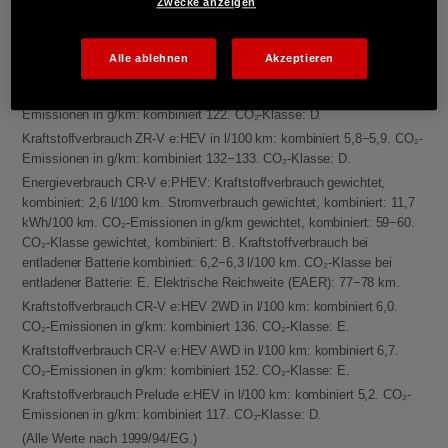
Zwecke anzeigen
Kraftstoffverbrauch Jazz e:HEV in l/100 km: kombiniert 4,6−4,8. CO₂-
Emissionen in g/km: kombiniert 104−109. CO₂-Klasse: C.
Kraftstoffverbrauch Civic e:HEV in l/100 km: kombiniert 4,8−5,1. CO₂-
Alle ablehnen
Akzeptieren
Emissionen in g/km: kombiniert 109−116. CO₂-Klasse: C-D.
Kraftstoffverbrauch HR-V e:HEV in l/100 km: kombiniert 5,4. CO₂-
Emissionen in g/km: kombiniert 122. CO₂-Klasse: D.
Kraftstoffverbrauch ZR-V e:HEV in l/100 km: kombiniert 5,8−5,9. CO₂-
Emissionen in g/km: kombiniert 132−133. CO₂-Klasse: D.
Energieverbrauch CR-V e:PHEV: Kraftstoffverbrauch gewichtet,
kombiniert: 2,6 l/100 km. Stromverbrauch gewichtet, kombiniert: 11,7
kWh/100 km. CO₂-Emissionen in g/km gewichtet, kombiniert: 59−60.
CO₂-Klasse gewichtet, kombiniert: B. Kraftstoffverbrauch bei
entladener Batterie kombiniert: 6,2−6,3 l/100 km. CO₂-Klasse bei
entladener Batterie: E. Elektrische Reichweite (EAER): 77−78 km.
Kraftstoffverbrauch CR-V e:HEV 2WD in l/100 km: kombiniert 6,0.
CO₂-Emissionen in g/km: kombiniert 136. CO₂-Klasse: E.
Kraftstoffverbrauch CR-V e:HEV AWD in l/100 km: kombiniert 6,7.
CO₂-Emissionen in g/km: kombiniert 152. CO₂-Klasse: E.
Kraftstoffverbrauch Prelude e:HEV in l/100 km: kombiniert 5,2. CO₂-
Emissionen in g/km: kombiniert 117. CO₂-Klasse: D.
(Alle Werte nach 1999/94/EG.)