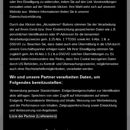
oder Ihre Einwilligung zu widerrufen, indem Sie auf den Link Voreinstellungen
verwalten unten auf der Webseite klicken. Ihre Wahl wirkt sich auf unsere/n
Website aus. Weitere Informationen finden Sie in unserer
Datenschutzerklärung.
Verkauf
Durch das Klicken des „Akzeptieren“-Buttons stimmen Sie der Verarbeitung
der auf Ihrem Gerät bzw. Ihrer Endeinrichtung gespeicherten Daten wie z.B.
persönlichen Identifikatoren oder IP-Adressen für die benannten
Verarbeitungszwecke gem. § 25 Abs. 1 TTDSG sowie Art. 6 Abs. 1 lit. a
+49391608760
DSGVO zu. Beachten Sie, dass dabei auch eine Übermittlung in die USA durch
unsere Geschäftspartner erfolgen kann. Mit Ihrer Einwilligung stimmen Sie
Händler kontaktieren
zugleich gem. Art.49 Abs.1 S.1 lit.a DSGVO solchen Übermittlungen zu. Es
besteht dabei insbesondere das Risiko, dass Ihre Cookie-bezogenen Daten
durch US-Behörden, zu Kontroll- und Überwachungszwecke, möglicherweise
auch ohne Rechtsbehelfsmöglichkeiten, verarbeitet werden.
Kundenservice
Wir und unsere Partner verarbeiten Daten, um
Folgendes bereitzustellen:
Verwendung genauer Standortdaten. Endgeräteeigenschaften zur Identifikation
+49391608760
aktiv abfragen. Speichern von oder Zugriff auf Informationen auf einem
Endgerät. Personalisierte Werbung und Inhalte, Messung von Werbeleistung
E-Mail
und der Performance von Inhalten, Zielgruppenforschung sowie Entwicklung
und Verbesserung von Angeboten.
Liste der Partner (Lieferanten)
INFORMATIONEN: KRAFTSTOFFVERBRAUCH/CO2-EMISSIONEN (PDF, 42 KB)