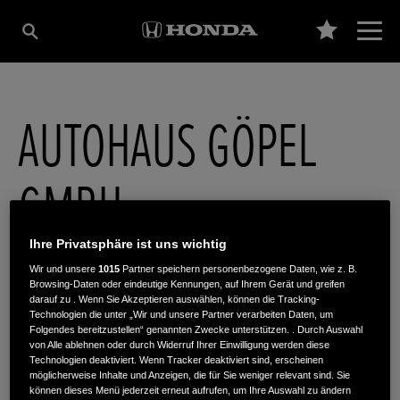
AUTOHAUS GÖPEL
GMBH
Ihre Privatsphäre ist uns wichtig
Halberstädt. Str.168-172
,
39112
,
Magdeburg
Wir und unsere
1015
Partner speichern personenbezogene Daten, wie z. B.
Browsing-Daten oder eindeutige Kennungen, auf Ihrem Gerät und greifen
darauf zu . Wenn Sie Akzeptieren auswählen, können die Tracking-
Technologien die unter „Wir und unsere Partner verarbeiten Daten, um
Folgendes bereitzustellen“ genannten Zwecke unterstützen. . Durch Auswahl
von Alle ablehnen oder durch Widerruf Ihrer Einwilligung werden diese
Technologien deaktiviert. Wenn Tracker deaktiviert sind, erscheinen
ROUTENPLANUNG
möglicherweise Inhalte und Anzeigen, die für Sie weniger relevant sind. Sie
WEBSITE
können dieses Menü jederzeit erneut aufrufen, um Ihre Auswahl zu ändern