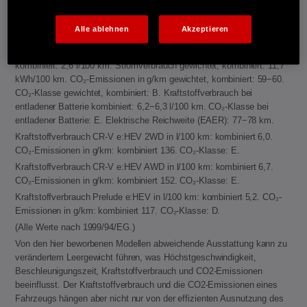
Emissionen in g/km: kombiniert 122. CO₂-Klasse: D.
Kraftstoffverbrauch ZR-V e:HEV in l/100 km: kombiniert 5,8−5,9. CO₂-
Alle ablehnen
Akzeptieren
Emissionen in g/km: kombiniert 132−133. CO₂-Klasse: D.
Energieverbrauch CR-V e:PHEV: Kraftstoffverbrauch gewichtet,
kombiniert: 2,6 l/100 km. Stromverbrauch gewichtet, kombiniert: 11,7
kWh/100 km. CO₂-Emissionen in g/km gewichtet, kombiniert: 59−60.
CO₂-Klasse gewichtet, kombiniert: B. Kraftstoffverbrauch bei
entladener Batterie kombiniert: 6,2−6,3 l/100 km. CO₂-Klasse bei
entladener Batterie: E. Elektrische Reichweite (EAER): 77−78 km.
Kraftstoffverbrauch CR-V e:HEV 2WD in l/100 km: kombiniert 6,0.
CO₂-Emissionen in g/km: kombiniert 136. CO₂-Klasse: E.
Kraftstoffverbrauch CR-V e:HEV AWD in l/100 km: kombiniert 6,7.
CO₂-Emissionen in g/km: kombiniert 152. CO₂-Klasse: E.
Kraftstoffverbrauch Prelude e:HEV in l/100 km: kombiniert 5,2. CO₂-
Emissionen in g/km: kombiniert 117. CO₂-Klasse: D.
(Alle Werte nach 1999/94/EG.)
Von den hier beworbenen Modellen abweichende Ausstattung kann zu
verändertem Leergewicht führen, was Höchstgeschwindigkeit,
Beschleunigungszeit, Kraftstoffverbrauch und CO2-Emissionen
beeinflusst. Der Kraftstoffverbrauch und die CO2-Emissionen eines
Fahrzeugs hängen aber nicht nur von der effizienten Ausnutzung des