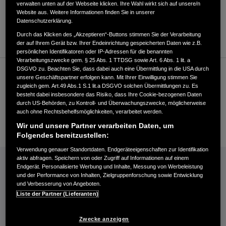
verwalten unten auf der Webseite klicken. Ihre Wahl wirkt sich auf unsere/n
Website aus. Weitere Informationen finden Sie in unserer
ROUTENPLANUNG
Datenschutzerklärung.
WEBSITE
Durch das Klicken des „Akzeptieren“-Buttons stimmen Sie der Verarbeitung
der auf Ihrem Gerät bzw. Ihrer Endeinrichtung gespeicherten Daten wie z.B.
persönlichen Identifikatoren oder IP-Adressen für die benannten
Verarbeitungszwecke gem. § 25 Abs. 1 TTDSG sowie Art. 6 Abs. 1 lit. a
DSGVO zu. Beachten Sie, dass dabei auch eine Übermittlung in die USA durch
Kundenservice
unsere Geschäftspartner erfolgen kann. Mit Ihrer Einwilligung stimmen Sie
zugleich gem. Art.49 Abs.1 S.1 lit.a DSGVO solchen Übermittlungen zu. Es
besteht dabei insbesondere das Risiko, dass Ihre Cookie-bezogenen Daten
durch US-Behörden, zu Kontroll- und Überwachungszwecke, möglicherweise
+493443237130
auch ohne Rechtsbehelfsmöglichkeiten, verarbeitet werden.
E-Mail
Wir und unsere Partner verarbeiten Daten, um
Folgendes bereitzustellen:
Verwendung genauer Standortdaten. Endgeräteeigenschaften zur Identifikation
INFORMATIONEN: KRAFTSTOFFVERBRAUCH/CO2-EMISSIONEN (PDF, 42 KB)
aktiv abfragen. Speichern von oder Zugriff auf Informationen auf einem
Endgerät. Personalisierte Werbung und Inhalte, Messung von Werbeleistung
Kraftstoffverbrauch Jazz e:HEV in l/100 km: kombiniert 4,6−4,8. CO₂-
und der Performance von Inhalten, Zielgruppenforschung sowie Entwicklung
und Verbesserung von Angeboten.
Emissionen in g/km: kombiniert 104−109. CO₂-Klasse: C.
Liste der Partner (Lieferanten)
Kraftstoffverbrauch Civic e:HEV in l/100 km: kombiniert 4,8−5,1. CO₂-
Emissionen in g/km: kombiniert 109−116. CO₂-Klasse: C-D.
Kraftstoffverbrauch HR-V e:HEV in l/100 km: kombiniert 5,4. CO₂-
Zwecke anzeigen