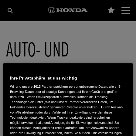
AUTO- UND
MOTORRADHAUS
Ihre Privatsphäre ist uns wichtig
EICHHORN GMBH
Wir und unsere
1013
Partner speichern personenbezogene Daten, wie z. B.
Browsing-Daten oder eindeutige Kennungen, auf Ihrem Gerät und greifen
darauf zu . Wenn Sie Akzeptieren auswählen, können die Tracking-
Technologien die unter „Wir und unsere Partner verarbeiten Daten, um
Folgendes bereitzustellen“ genannten Zwecke unterstützen. . Durch Auswahl
Max-Planck-Str. 2
,
06667
,
Weißenfels
von Alle ablehnen oder durch Widerruf Ihrer Einwilligung werden diese
Technologien deaktiviert. Wenn Tracker deaktiviert sind, erscheinen
möglicherweise Inhalte und Anzeigen, die für Sie weniger relevant sind. Sie
können dieses Menü jederzeit erneut aufrufen, um Ihre Auswahl zu ändern
oder Ihre Einwilligung zu widerrufen, indem Sie auf den Link Voreinstellungen