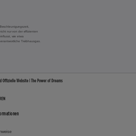
Beschleunigungszeit,
cht nur von der effizienten
nflusst, wie etwa
verantwortliche Treibhausgas.
Offizielle Website | The Power of Dreams
REN
formationen
inweise