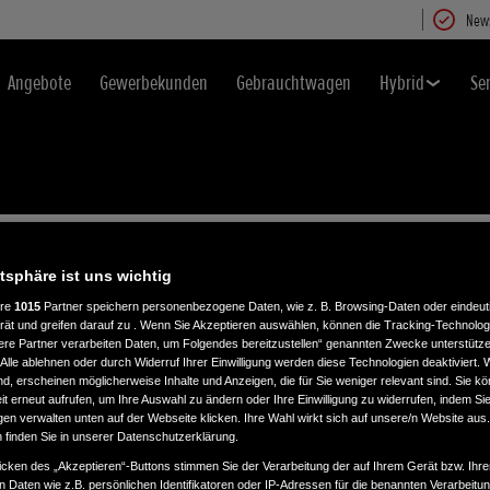
News
Angebote
Gewerbekunden
Gebrauchtwagen
Hybrid
Se
atsphäre ist uns wichtig
ere
1015
Partner speichern personenbezogene Daten, wie z. B. Browsing-Daten oder eindeu
rät und greifen darauf zu . Wenn Sie Akzeptieren auswählen, können die Tracking-Technologi
ere Partner verarbeiten Daten, um Folgendes bereitzustellen“ genannten Zwecke unterstütze
Alle ablehnen oder durch Widerruf Ihrer Einwilligung werden diese Technologien deaktiviert.
ind, erscheinen möglicherweise Inhalte und Anzeigen, die für Sie weniger relevant sind. Sie k
t erneut aufrufen, um Ihre Auswahl zu ändern oder Ihre Einwilligung zu widerrufen, indem Sie
gen verwalten unten auf der Webseite klicken. Ihre Wahl wirkt sich auf unsere/n Website aus
n finden Sie in unserer Datenschutzerklärung.
icken des „Akzeptieren“-Buttons stimmen Sie der Verarbeitung der auf Ihrem Gerät bzw. Ihre
n Daten wie z.B. persönlichen Identifikatoren oder IP-Adressen für die benannten Verarbei