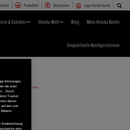
letter
Probefahrt
Broschüren
Login Honda Konto
rvice & Zubehör
Honda Welt
Blog
Mein Honda Konto
Gespeicherte Konfigurationen
tige Kennungen,
en die unter
n. . Durch
 Wenn Tracker
önnen dieses
 auf den Link
. Weitere
r Endeinrichtung
tungszwecke gem.