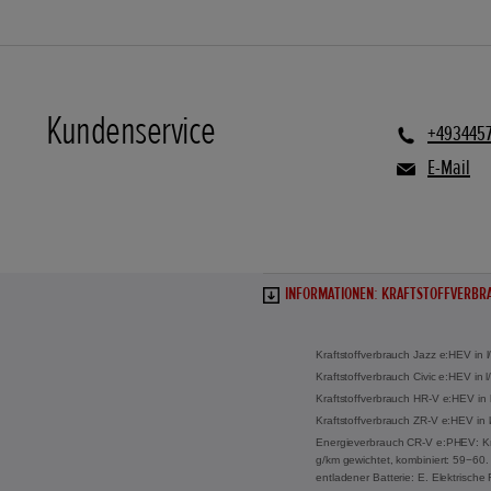
Kundenservice
+493445
E-Mail
INFORMATIONEN: KRAFTSTOFFVERBRA
Kraftstoffverbrauch Jazz e:HEV in 
Kraftstoffverbrauch Civic e:HEV in
Kraftstoffverbrauch HR-V e:HEV in 
Kraftstoffverbrauch ZR-V e:HEV in 
Energieverbrauch CR-V e:PHEV: Kraf
g/km gewichtet, kombiniert: 59−60. 
entladener Batterie: E. Elektrisch