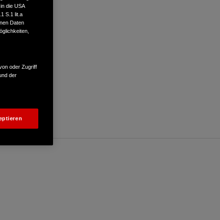
 in die USA
 S.1 lit.a
enen Daten
glichkeiten,
von oder Zugriff
und der
eptieren