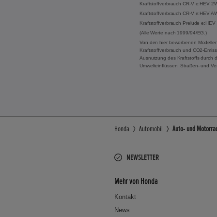
Kraftstoffverbrauch CR-V e:HEV 2WD
Kraftstoffverbrauch CR-V e:HEV AWD
Kraftstoffverbrauch Prelude e:HEV 
(Alle Werte nach 1999/94/EG.)
Von den hier beworbenen Modellen
Kraftstoffverbrauch und CO2-Emissi
Ausnutzung des Kraftstoffs durch 
Umwelteinflüssen, Straßen- und Ve
Honda
Automobil
Auto- und Motorra
NEWSLETTER
Mehr von Honda
Kontakt
News