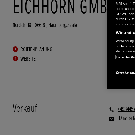
EICHHORN GMBH
§ 25 Abs. 1 
durch unsere 
DSGVO solche
durch US-Beh
Nordstr. 18
,
06618
,
Naumburg/Saale
verarbeitet 
Wir und u
Verwendung g
auf Informat
ROUTENPLANUNG
Performance 
WEBSITE
Liste der Pa
Zwecke an
Verkauf
+493445
Händler 