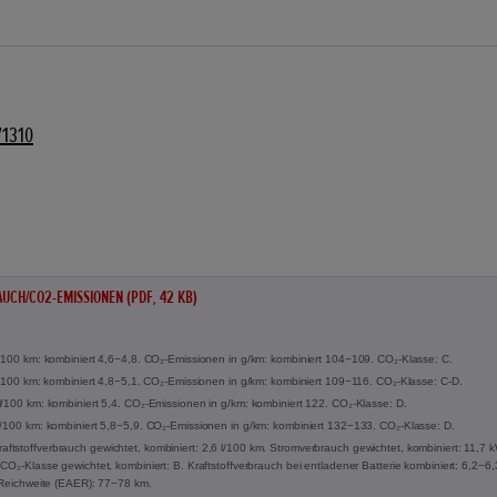
71310
UCH/CO2-EMISSIONEN (PDF, 42 KB)
l/100 km: kombiniert 4,6−4,8. CO₂-Emissionen in g/km: kombiniert 104−109. CO₂-Klasse: C.
 l/100 km: kombiniert 4,8−5,1. CO₂-Emissionen in g/km: kombiniert 109−116. CO₂-Klasse: C-D.
l/100 km: kombiniert 5,4. CO₂-Emissionen in g/km: kombiniert 122. CO₂-Klasse: D.
l/100 km: kombiniert 5,8−5,9. CO₂-Emissionen in g/km: kombiniert 132−133. CO₂-Klasse: D.
tstoffverbrauch gewichtet, kombiniert: 2,6 l/100 km. Stromverbrauch gewichtet, kombiniert: 11,7
CO₂-Klasse gewichtet, kombiniert: B. Kraftstoffverbrauch bei entladener Batterie kombiniert: 6,2−6
e Reichweite (EAER): 77−78 km.