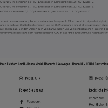
 in l/100 km: kombiniert 6,0. CO₂-Emissionen in g/km: kombiniert 136. CO₂-Klasse: E.
 in l/100 km: kombiniert 6,7. CO₂-Emissionen in g/km: kombiniert 152. CO₂-Klasse: E.
in l/100 km: kombiniert 5,2. CO₂-Emissionen in g/km: kombiniert 117. CO₂-Klasse: D.
 abweichende Ausstattung kann zu verändertem Leergewicht führen, was Höchstgeschwindigkeit, 
onen beeinflusst. Der Kraftstoffverbrauch und die CO2-Emissionen eines Fahrzeugs hängen aber ni
das Fahrzeug ab. Sondern werden auch vom Fahrverhalten und von nichttechnischen Faktoren beei
rkehrsverhältnissen sowie dem Fahrzeugzustand. CO2 ist das für die Erderwärmung hauptsächlich 
dhaus Eichhorn GmbH - Honda Modell Übersicht | Neuwagen | Honda DE - HONDA Deutschland 
PROBEFAHRT
BROSCHÜ
Folgen Sie uns auf
Rechtliche In
Impressum
Facebook
Rechtliche H