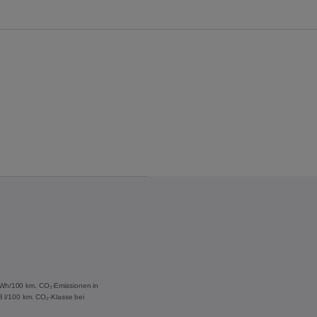
 kWh/100 km. CO₂-Emissionen in
,3 l/100 km. CO₂-Klasse bei