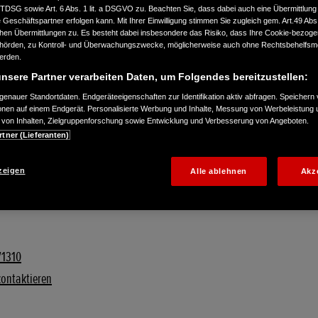
TTDSG sowie Art. 6 Abs. 1 lit. a DSGVO zu. Beachten Sie, dass dabei auch eine Übermittlung
Geschäftspartner erfolgen kann. Mit Ihrer Einwilligung stimmen Sie zugleich gem. Art.49 Abs.1
n Übermittlungen zu. Es besteht dabei insbesondere das Risiko, dass Ihre Cookie-bezog
örden, zu Kontroll- und Überwachungszwecke, möglicherweise auch ohne Rechtsbehelfsmö
werden.
nsere Partner verarbeiten Daten, um Folgendes bereitzustellen:
enauer Standortdaten. Endgeräteeigenschaften zur Identifikation aktiv abfragen. Speichern 
ionen auf einem Endgerät. Personalisierte Werbung und Inhalte, Messung von Werbeleistung 
von Inhalten, Zielgruppenforschung sowie Entwicklung und Verbesserung von Angeboten.
rtner (Lieferanten)
zeigen
Alle ablehnen
Akz
71310
kontaktieren