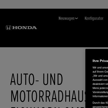
Neuwagen
Konfigurator
Ihre Priv
Wir und uns
AUTO- UND
auf Ihrem Ge
„Wir und uns
Auswahl von 
deaktiviert s
MOTORRADHAUS
Menü jederzei
Voreinstellun
Informatione
Durch das Kl
gespeicherte