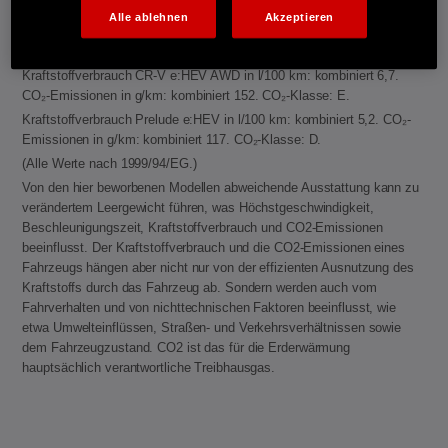
entladener Batterie: E. Elektrische Reichweite (EAER): 77−78 km.
Alle ablehnen
Akzeptieren
Kraftstoffverbrauch CR-V e:HEV 2WD in l/100 km: kombiniert 6,0.
CO₂-Emissionen in g/km: kombiniert 136. CO₂-Klasse: E.
Kraftstoffverbrauch CR-V e:HEV AWD in l/100 km: kombiniert 6,7.
CO₂-Emissionen in g/km: kombiniert 152. CO₂-Klasse: E.
Kraftstoffverbrauch Prelude e:HEV in l/100 km: kombiniert 5,2. CO₂-
Emissionen in g/km: kombiniert 117. CO₂-Klasse: D.
(Alle Werte nach 1999/94/EG.)
Von den hier beworbenen Modellen abweichende Ausstattung kann zu
verändertem Leergewicht führen, was Höchstgeschwindigkeit,
Beschleunigungszeit, Kraftstoffverbrauch und CO2-Emissionen
beeinflusst. Der Kraftstoffverbrauch und die CO2-Emissionen eines
Fahrzeugs hängen aber nicht nur von der effizienten Ausnutzung des
Kraftstoffs durch das Fahrzeug ab. Sondern werden auch vom
Fahrverhalten und von nichttechnischen Faktoren beeinflusst, wie
etwa Umwelteinflüssen, Straßen- und Verkehrsverhältnissen sowie
dem Fahrzeugzustand. CO2 ist das für die Erderwärmung
hauptsächlich verantwortliche Treibhausgas.