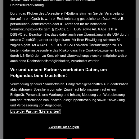
Datenschutzerklärung.
Durch das Klicken des „Akzeptieren“-Buttons stimmen Sie der Verarbeitung
+49622145710
der auf Ihrem Gerät bzw. Ihrer Endeinrichtung gespeicherten Daten wie z.B.
persönlichen Identifikatoren oder IP-Adressen für die benannten
E-Mail
Verarbeitungszwecke gem. § 25 Abs. 1 TTDSG sowie Art. 6 Abs. 1 lit. a
DSGVO zu. Beachten Sie, dass dabei auch eine Übermittlung in die USA durch
unsere Geschäftspartner erfolgen kann. Mit Ihrer Einwilligung stimmen Sie
INFORMATIONEN: KRAFTSTOFFVERBRAUCH/CO2-EMISSIONEN (PDF, 42 KB)
zugleich gem. Art.49 Abs.1 S.1 lit.a DSGVO solchen Übermittlungen zu. Es
besteht dabei insbesondere das Risiko, dass Ihre Cookie-bezogenen Daten
Kraftstoffverbrauch Jazz e:HEV in l/100 km: kombiniert 4,6−4,8. CO₂-
durch US-Behörden, zu Kontroll- und Überwachungszwecke, möglicherweise
auch ohne Rechtsbehelfsmöglichkeiten, verarbeitet werden.
Emissionen in g/km: kombiniert 104−109. CO₂-Klasse: C.
Kraftstoffverbrauch Civic e:HEV in l/100 km: kombiniert 4,8−5,1. CO₂-
Wir und unsere Partner verarbeiten Daten, um
Folgendes bereitzustellen:
Emissionen in g/km: kombiniert 109−116. CO₂-Klasse: C-D.
Kraftstoffverbrauch HR-V e:HEV in l/100 km: kombiniert 5,4. CO₂-
Verwendung genauer Standortdaten. Endgeräteeigenschaften zur Identifikation
Emissionen in g/km: kombiniert 122. CO₂-Klasse: D.
aktiv abfragen. Speichern von oder Zugriff auf Informationen auf einem
Endgerät. Personalisierte Werbung und Inhalte, Messung von Werbeleistung
Kraftstoffverbrauch ZR-V e:HEV in l/100 km: kombiniert 5,8−5,9. CO₂-
und der Performance von Inhalten, Zielgruppenforschung sowie Entwicklung
Emissionen in g/km: kombiniert 132−133. CO₂-Klasse: D.
und Verbesserung von Angeboten.
Energieverbrauch CR-V e:PHEV: Kraftstoffverbrauch gewichtet,
Liste der Partner (Lieferanten)
kombiniert: 2,6 l/100 km. Stromverbrauch gewichtet, kombiniert: 11,7
kWh/100 km. CO₂-Emissionen in g/km gewichtet, kombiniert: 59−60.
Zwecke anzeigen
CO₂-Klasse gewichtet, kombiniert: B. Kraftstoffverbrauch bei
entladener Batterie kombiniert: 6,2−6,3 l/100 km. CO₂-Klasse bei