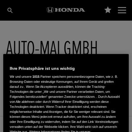
AUTO-MAI GMBH
Fritz-Frey-Str. 19
,
69121
,
Heidelberg
Ihre Privatsphäre ist uns wichtig
Wir und unsere
1015
Partner speichern personenbezogene Daten, wie z. B.
Browsing-Daten oder eindeutige Kennungen, auf Ihrem Gerät und greifen
darauf zu . Wenn Sie Akzeptieren auswählen, können die Tracking-
Technologien die unter „Wir und unsere Partner verarbeiten Daten, um
Folgendes bereitzustellen“ genannten Zwecke unterstützen. . Durch Auswahl
ROUTENPLANUNG
von Alle ablehnen oder durch Widerruf Ihrer Einwilligung werden diese
Technologien deaktiviert. Wenn Tracker deaktiviert sind, erscheinen
möglicherweise Inhalte und Anzeigen, die für Sie weniger relevant sind. Sie
können dieses Menü jederzeit erneut aufrufen, um Ihre Auswahl zu ändern
oder Ihre Einwilligung zu widerrufen, indem Sie auf den Link Voreinstellungen
Kundenservice
verwalten unten auf der Webseite klicken. Ihre Wahl wirkt sich auf unsere/n
Website aus. Weitere Informationen finden Sie in unserer