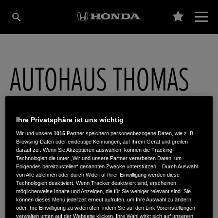
AUTOHAUS THOMAS
HILPERT GMBH
Ihre Privatsphäre ist uns wichtig
Wir und unsere
1015
Partner speichern personenbezogene Daten, wie z. B.
Bahnhofstr. 4
,
14929
,
Treuenbrietzen
Browsing-Daten oder eindeutige Kennungen, auf Ihrem Gerät und greifen
darauf zu . Wenn Sie Akzeptieren auswählen, können die Tracking-
Technologien die unter „Wir und unsere Partner verarbeiten Daten, um
Folgendes bereitzustellen“ genannten Zwecke unterstützen. . Durch Auswahl
von Alle ablehnen oder durch Widerruf Ihrer Einwilligung werden diese
Technologien deaktiviert. Wenn Tracker deaktiviert sind, erscheinen
möglicherweise Inhalte und Anzeigen, die für Sie weniger relevant sind. Sie
ROUTENPLANUNG
können dieses Menü jederzeit erneut aufrufen, um Ihre Auswahl zu ändern
oder Ihre Einwilligung zu widerrufen, indem Sie auf den Link Voreinstellungen
verwalten unten auf der Webseite klicken. Ihre Wahl wirkt sich auf unsere/n