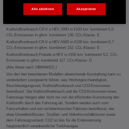
kWh/100 km. CO₂-Emissionen in g/km gewichtet, kombiniert: 59−60.
Alle ablehnen
Akzeptieren
CO₂-Klasse gewichtet, kombiniert: B. Kraftstoffverbrauch bei
entladener Batterie kombiniert: 6,2−6,3 l/100 km. CO₂-Klasse bei
entladener Batterie: E. Elektrische Reichweite (EAER): 77−78 km.
Kraftstoffverbrauch CR-V e:HEV 2WD in l/100 km: kombiniert 6,0.
CO₂-Emissionen in g/km: kombiniert 136. CO₂-Klasse: E.
Kraftstoffverbrauch CR-V e:HEV AWD in l/100 km: kombiniert 6,7.
CO₂-Emissionen in g/km: kombiniert 152. CO₂-Klasse: E.
Kraftstoffverbrauch Prelude e:HEV in l/100 km: kombiniert 5,2. CO₂-
Emissionen in g/km: kombiniert 117. CO₂-Klasse: D.
(Alle Werte nach 1999/94/EG.)
Von den hier beworbenen Modellen abweichende Ausstattung kann zu
verändertem Leergewicht führen, was Höchstgeschwindigkeit,
Beschleunigungszeit, Kraftstoffverbrauch und CO2-Emissionen
beeinflusst. Der Kraftstoffverbrauch und die CO2-Emissionen eines
Fahrzeugs hängen aber nicht nur von der effizienten Ausnutzung des
Kraftstoffs durch das Fahrzeug ab. Sondern werden auch vom
Fahrverhalten und von nichttechnischen Faktoren beeinflusst, wie
etwa Umwelteinflüssen, Straßen- und Verkehrsverhältnissen sowie
dem Fahrzeugzustand. CO2 ist das für die Erderwärmung
hauptsächlich verantwortliche Treibhausgas.