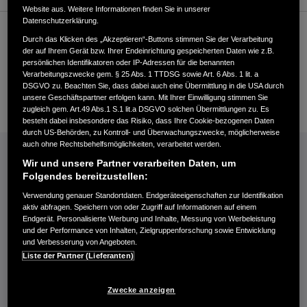
Website aus. Weitere Informationen finden Sie in unserer
Datenschutzerklärung.
Kundenservice
Durch das Klicken des „Akzeptieren“-Buttons stimmen Sie der Verarbeitung
der auf Ihrem Gerät bzw. Ihrer Endeinrichtung gespeicherten Daten wie z.B.
persönlichen Identifikatoren oder IP-Adressen für die benannten
Verarbeitungszwecke gem. § 25 Abs. 1 TTDSG sowie Art. 6 Abs. 1 lit. a
+493374815609
DSGVO zu. Beachten Sie, dass dabei auch eine Übermittlung in die USA durch
unsere Geschäftspartner erfolgen kann. Mit Ihrer Einwilligung stimmen Sie
E-Mail
zugleich gem. Art.49 Abs.1 S.1 lit.a DSGVO solchen Übermittlungen zu. Es
besteht dabei insbesondere das Risiko, dass Ihre Cookie-bezogenen Daten
durch US-Behörden, zu Kontroll- und Überwachungszwecke, möglicherweise
INFORMATIONEN: KRAFTSTOFFVERBRAUCH/CO2-EMISSIONEN (PDF, 42 KB)
auch ohne Rechtsbehelfsmöglichkeiten, verarbeitet werden.
Wir und unsere Partner verarbeiten Daten, um
Kraftstoffverbrauch Jazz e:HEV in l/100 km: kombiniert 4,6−4,8. CO₂-
Folgendes bereitzustellen:
Emissionen in g/km: kombiniert 104−109. CO₂-Klasse: C.
Verwendung genauer Standortdaten. Endgeräteeigenschaften zur Identifikation
Kraftstoffverbrauch Civic e:HEV in l/100 km: kombiniert 4,8−5,1. CO₂-
aktiv abfragen. Speichern von oder Zugriff auf Informationen auf einem
Emissionen in g/km: kombiniert 109−116. CO₂-Klasse: C-D.
Endgerät. Personalisierte Werbung und Inhalte, Messung von Werbeleistung
und der Performance von Inhalten, Zielgruppenforschung sowie Entwicklung
Kraftstoffverbrauch HR-V e:HEV in l/100 km: kombiniert 5,4. CO₂-
und Verbesserung von Angeboten.
Emissionen in g/km: kombiniert 122. CO₂-Klasse: D.
Liste der Partner (Lieferanten)
Kraftstoffverbrauch ZR-V e:HEV in l/100 km: kombiniert 5,8−5,9. CO₂-
Emissionen in g/km: kombiniert 132−133. CO₂-Klasse: D.
Zwecke anzeigen
Energieverbrauch CR-V e:PHEV: Kraftstoffverbrauch gewichtet,
kombiniert: 2,6 l/100 km. Stromverbrauch gewichtet, kombiniert: 11,7