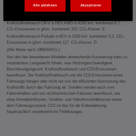
entladener Batterie: E. Elektrische Reichweite (EAER): 77−78 km.
Alle ablehnen
Akzeptieren
Kraftstoffverbrauch CR-V e:HEV 2WD in l/100 km: kombiniert 6,0.
CO₂-Emissionen in g/km: kombiniert 136. CO₂-Klasse: E.
Kraftstoffverbrauch CR-V e:HEV AWD in l/100 km: kombiniert 6,7.
CO₂-Emissionen in g/km: kombiniert 152. CO₂-Klasse: E.
Kraftstoffverbrauch Prelude e:HEV in l/100 km: kombiniert 5,2. CO₂-
Emissionen in g/km: kombiniert 117. CO₂-Klasse: D.
(Alle Werte nach 1999/94/EG.)
Von den hier beworbenen Modellen abweichende Ausstattung kann zu
verändertem Leergewicht führen, was Höchstgeschwindigkeit,
Beschleunigungszeit, Kraftstoffverbrauch und CO2-Emissionen
beeinflusst. Der Kraftstoffverbrauch und die CO2-Emissionen eines
Fahrzeugs hängen aber nicht nur von der effizienten Ausnutzung des
Kraftstoffs durch das Fahrzeug ab. Sondern werden auch vom
Fahrverhalten und von nichttechnischen Faktoren beeinflusst, wie
etwa Umwelteinflüssen, Straßen- und Verkehrsverhältnissen sowie
dem Fahrzeugzustand. CO2 ist das für die Erderwärmung
hauptsächlich verantwortliche Treibhausgas.