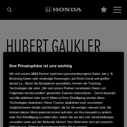
HUBERT GAUKLER
Alte Dorfstr. 4
,
83250
,
Marquartstein
Ihre Privatsphäre ist uns wichtig
Wir und unsere
1013
Partner speichern personenbezogene Daten, wie z. B.
Browsing-Daten oder eindeutige Kennungen, auf Ihrem Gerät und greifen
darauf zu . Wenn Sie Akzeptieren auswählen, können die Tracking-
Technologien die unter „Wir und unsere Partner verarbeiten Daten, um
Folgendes bereitzustellen“ genannten Zwecke unterstützen. . Durch Auswahl
ROUTENPLANUNG
von Alle ablehnen oder durch Widerruf Ihrer Einwilligung werden diese
Technologien deaktiviert. Wenn Tracker deaktiviert sind, erscheinen
möglicherweise Inhalte und Anzeigen, die für Sie weniger relevant sind. Sie
können dieses Menü jederzeit erneut aufrufen, um Ihre Auswahl zu ändern
oder Ihre Einwilligung zu widerrufen, indem Sie auf den Link Voreinstellungen
Kundenservice
verwalten unten auf der Webseite klicken. Ihre Wahl wirkt sich auf unsere/n
Website aus. Weitere Informationen finden Sie in unserer