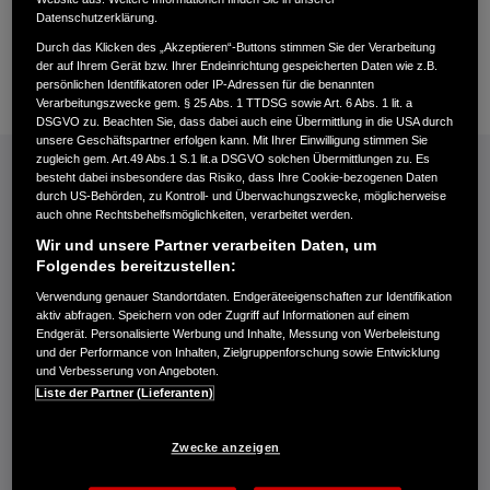
Datenschutzerklärung.
Durch das Klicken des „Akzeptieren“-Buttons stimmen Sie der Verarbeitung
+4986418296
der auf Ihrem Gerät bzw. Ihrer Endeinrichtung gespeicherten Daten wie z.B.
persönlichen Identifikatoren oder IP-Adressen für die benannten
E-Mail
Verarbeitungszwecke gem. § 25 Abs. 1 TTDSG sowie Art. 6 Abs. 1 lit. a
DSGVO zu. Beachten Sie, dass dabei auch eine Übermittlung in die USA durch
unsere Geschäftspartner erfolgen kann. Mit Ihrer Einwilligung stimmen Sie
INFORMATIONEN: KRAFTSTOFFVERBRAUCH/CO2-EMISSIONEN (PDF, 42 KB)
zugleich gem. Art.49 Abs.1 S.1 lit.a DSGVO solchen Übermittlungen zu. Es
besteht dabei insbesondere das Risiko, dass Ihre Cookie-bezogenen Daten
Kraftstoffverbrauch Jazz e:HEV in l/100 km: kombiniert 4,6−4,8. CO₂-
durch US-Behörden, zu Kontroll- und Überwachungszwecke, möglicherweise
auch ohne Rechtsbehelfsmöglichkeiten, verarbeitet werden.
Emissionen in g/km: kombiniert 104−109. CO₂-Klasse: C.
Kraftstoffverbrauch Civic e:HEV in l/100 km: kombiniert 4,8−5,1. CO₂-
Wir und unsere Partner verarbeiten Daten, um
Folgendes bereitzustellen:
Emissionen in g/km: kombiniert 109−116. CO₂-Klasse: C-D.
Kraftstoffverbrauch HR-V e:HEV in l/100 km: kombiniert 5,4. CO₂-
Verwendung genauer Standortdaten. Endgeräteeigenschaften zur Identifikation
Emissionen in g/km: kombiniert 122. CO₂-Klasse: D.
aktiv abfragen. Speichern von oder Zugriff auf Informationen auf einem
Endgerät. Personalisierte Werbung und Inhalte, Messung von Werbeleistung
Kraftstoffverbrauch ZR-V e:HEV in l/100 km: kombiniert 5,8−5,9. CO₂-
und der Performance von Inhalten, Zielgruppenforschung sowie Entwicklung
Emissionen in g/km: kombiniert 132−133. CO₂-Klasse: D.
und Verbesserung von Angeboten.
Energieverbrauch CR-V e:PHEV: Kraftstoffverbrauch gewichtet,
Liste der Partner (Lieferanten)
kombiniert: 2,6 l/100 km. Stromverbrauch gewichtet, kombiniert: 11,7
kWh/100 km. CO₂-Emissionen in g/km gewichtet, kombiniert: 59−60.
Zwecke anzeigen
CO₂-Klasse gewichtet, kombiniert: B. Kraftstoffverbrauch bei
entladener Batterie kombiniert: 6,2−6,3 l/100 km. CO₂-Klasse bei