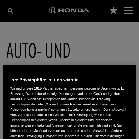
AUTO- UND
MOTORRADHAUS
Ihre Privatsphäre ist uns wichtig
EICHHORN GMBH
Wir und unsere
1015
Partner speichern personenbezogene Daten, wie z. B.
Browsing-Daten oder eindeutige Kennungen, auf Ihrem Gerät und greifen
darauf zu . Wenn Sie Akzeptieren auswählen, können die Tracking-
Technologien die unter „Wir und unsere Partner verarbeiten Daten, um
Folgendes bereitzustellen“ genannten Zwecke unterstützen. . Durch Auswahl
Max-Planck-Str. 2
,
06667
,
Weißenfels
von Alle ablehnen oder durch Widerruf Ihrer Einwilligung werden diese
Technologien deaktiviert. Wenn Tracker deaktiviert sind, erscheinen
möglicherweise Inhalte und Anzeigen, die für Sie weniger relevant sind. Sie
können dieses Menü jederzeit erneut aufrufen, um Ihre Auswahl zu ändern
oder Ihre Einwilligung zu widerrufen, indem Sie auf den Link Voreinstellungen