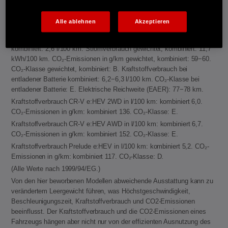
Emissionen in g/km: kombiniert 122. CO₂-Klasse: D.
Kraftstoffverbrauch ZR-V e:HEV in l/100 km: kombiniert 5,8−5,9. CO₂-
Alle ablehnen
Akzeptieren
Emissionen in g/km: kombiniert 132−133. CO₂-Klasse: D.
Energieverbrauch CR-V e:PHEV: Kraftstoffverbrauch gewichtet,
kombiniert: 2,6 l/100 km. Stromverbrauch gewichtet, kombiniert: 11,7
kWh/100 km. CO₂-Emissionen in g/km gewichtet, kombiniert: 59−60.
CO₂-Klasse gewichtet, kombiniert: B. Kraftstoffverbrauch bei
entladener Batterie kombiniert: 6,2−6,3 l/100 km. CO₂-Klasse bei
entladener Batterie: E. Elektrische Reichweite (EAER): 77−78 km.
Kraftstoffverbrauch CR-V e:HEV 2WD in l/100 km: kombiniert 6,0.
CO₂-Emissionen in g/km: kombiniert 136. CO₂-Klasse: E.
Kraftstoffverbrauch CR-V e:HEV AWD in l/100 km: kombiniert 6,7.
CO₂-Emissionen in g/km: kombiniert 152. CO₂-Klasse: E.
Kraftstoffverbrauch Prelude e:HEV in l/100 km: kombiniert 5,2. CO₂-
Emissionen in g/km: kombiniert 117. CO₂-Klasse: D.
(Alle Werte nach 1999/94/EG.)
Von den hier beworbenen Modellen abweichende Ausstattung kann zu
verändertem Leergewicht führen, was Höchstgeschwindigkeit,
Beschleunigungszeit, Kraftstoffverbrauch und CO2-Emissionen
beeinflusst. Der Kraftstoffverbrauch und die CO2-Emissionen eines
Fahrzeugs hängen aber nicht nur von der effizienten Ausnutzung des