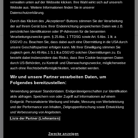
verwalten unten auf der Webseite klicken. Ihre Wahl wirkt sich auf unsere/n
Website aus. Weitere Informationen finden Sie in unserer
ROUTENPLANUNG
Datenschutzerklärung.
WEBSITE
Durch das Klicken des „Akzeptieren“-Buttons stimmen Sie der Verarbeitung
der auf Ihrem Gerät bzw. Ihrer Endeinrichtung gespeicherten Daten wie z.B.
persönlichen Identifikatoren oder IP-Adressen für die benannten
Verarbeitungszwecke gem. § 25 Abs. 1 TTDSG sowie Art. 6 Abs. 1 lit. a
DSGVO zu. Beachten Sie, dass dabei auch eine Übermittlung in die USA durch
Kundenservice
unsere Geschäftspartner erfolgen kann. Mit Ihrer Einwilligung stimmen Sie
zugleich gem. Art.49 Abs.1 S.1 lit.a DSGVO solchen Übermittlungen zu. Es
besteht dabei insbesondere das Risiko, dass Ihre Cookie-bezogenen Daten
durch US-Behörden, zu Kontroll- und Überwachungszwecke, möglicherweise
+493443237130
auch ohne Rechtsbehelfsmöglichkeiten, verarbeitet werden.
E-Mail
Wir und unsere Partner verarbeiten Daten, um
Folgendes bereitzustellen:
Verwendung genauer Standortdaten. Endgeräteeigenschaften zur Identifikation
INFORMATIONEN: KRAFTSTOFFVERBRAUCH/CO2-EMISSIONEN (PDF, 42 KB)
aktiv abfragen. Speichern von oder Zugriff auf Informationen auf einem
Endgerät. Personalisierte Werbung und Inhalte, Messung von Werbeleistung
Kraftstoffverbrauch Jazz e:HEV in l/100 km: kombiniert 4,6−4,8. CO₂-
und der Performance von Inhalten, Zielgruppenforschung sowie Entwicklung
und Verbesserung von Angeboten.
Emissionen in g/km: kombiniert 104−109. CO₂-Klasse: C.
Liste der Partner (Lieferanten)
Kraftstoffverbrauch Civic e:HEV in l/100 km: kombiniert 4,8−5,1. CO₂-
Emissionen in g/km: kombiniert 109−116. CO₂-Klasse: C-D.
Kraftstoffverbrauch HR-V e:HEV in l/100 km: kombiniert 5,4. CO₂-
Zwecke anzeigen