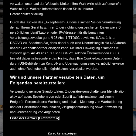
verwalten unten auf der Webseite klicken. Ihre Wahl wirkt sich auf unsere/n
Website aus. Weitere Informationen finden Sie in unserer
Datenschutzerklärung.
Durch das Klicken des „Akzeptieren“-Buttons stimmen Sie der Verarbeitung
der auf Ihrem Gerät bzw. Ihrer Endeinrichtung gespeicherten Daten wie z.B.
persönlichen Identifikatoren oder IP-Adressen für die benannten
Verarbeitungszwecke gem. § 25 Abs. 1 TTDSG sowie Art. 6 Abs. 1 lit. a
DSGVO zu. Beachten Sie, dass dabei auch eine Übermittlung in die USA durch
unsere Geschäftspartner erfolgen kann. Mit Ihrer Einwilligung stimmen Sie
zugleich gem. Art.49 Abs.1 S.1 lit.a DSGVO solchen Übermittlungen zu. Es
besteht dabei insbesondere das Risiko, dass Ihre Cookie-bezogenen Daten
Motorräder
durch US-Behörden, zu Kontroll- und Überwachungszwecke, möglicherweise
auch ohne Rechtsbehelfsmöglichkeiten, verarbeitet werden.
Wir und unsere Partner verarbeiten Daten, um
Folgendes bereitzustellen:
Verwendung genauer Standortdaten. Endgeräteeigenschaften zur Identifikation
aktiv abfragen. Speichern von oder Zugriff auf Informationen auf einem
Endgerät. Personalisierte Werbung und Inhalte, Messung von Werbeleistung
und der Performance von Inhalten, Zielgruppenforschung sowie Entwicklung
und Verbesserung von Angeboten.
Liste der Partner (Lieferanten)
Zwecke anzeigen