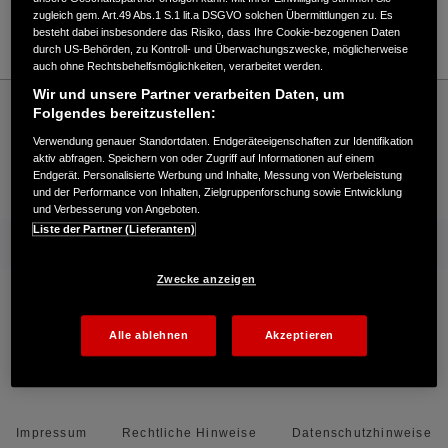
zugleich gem. Art.49 Abs.1 S.1 lit.a DSGVO solchen Übermittlungen zu. Es
besteht dabei insbesondere das Risiko, dass Ihre Cookie-bezogenen Daten
durch US-Behörden, zu Kontroll- und Überwachungszwecke, möglicherweise
auch ohne Rechtsbehelfsmöglichkeiten, verarbeitet werden.
Wir und unsere Partner verarbeiten Daten, um
Honda
Industrie
Honda erleben
Newsletter abonnieren
Folgendes bereitzustellen:
Newsletter abonnieren
Vielen Dank
Verwendung genauer Standortdaten. Endgeräteeigenschaften zur Identifikation
aktiv abfragen. Speichern von oder Zugriff auf Informationen auf einem
Endgerät. Personalisierte Werbung und Inhalte, Messung von Werbeleistung
Kontakt
Händlersuche
Kauf Online
und der Performance von Inhalten, Zielgruppenforschung sowie Entwicklung
und Verbesserung von Angeboten.
Liste der Partner (Lieferanten)
Mehr von Honda
Zwecke anzeigen
Folgen Sie uns auf
Alle ablehnen
Akzeptieren
Facebook
YouTube
Impressum
Rechtliche Hinweise
Datenschutzhinweise