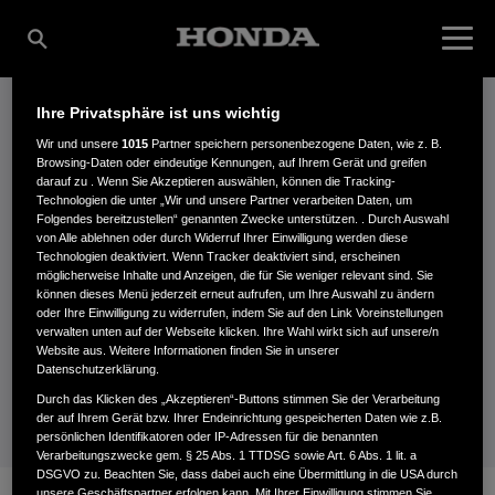
Ihre Privatsphäre ist uns wichtig
VIELEN DANK FÜR IHR
Wir und unsere
1015
Partner speichern personenbezogene Daten, wie z. B.
Browsing-Daten oder eindeutige Kennungen, auf Ihrem Gerät und greifen
darauf zu . Wenn Sie Akzeptieren auswählen, können die Tracking-
INTERESSE AM HONDA
Technologien die unter „Wir und unsere Partner verarbeiten Daten, um
Folgendes bereitzustellen“ genannten Zwecke unterstützen. . Durch Auswahl
von Alle ablehnen oder durch Widerruf Ihrer Einwilligung werden diese
NEWSLETTER.
Technologien deaktiviert. Wenn Tracker deaktiviert sind, erscheinen
möglicherweise Inhalte und Anzeigen, die für Sie weniger relevant sind. Sie
können dieses Menü jederzeit erneut aufrufen, um Ihre Auswahl zu ändern
oder Ihre Einwilligung zu widerrufen, indem Sie auf den Link Voreinstellungen
verwalten unten auf der Webseite klicken. Ihre Wahl wirkt sich auf unsere/n
Sie erhalten von uns in Kürze eine E-Mail zur Aktivierung
Website aus. Weitere Informationen finden Sie in unserer
Ihrer Anmeldung.
Datenschutzerklärung.
Durch das Klicken des „Akzeptieren“-Buttons stimmen Sie der Verarbeitung
der auf Ihrem Gerät bzw. Ihrer Endeinrichtung gespeicherten Daten wie z.B.
persönlichen Identifikatoren oder IP-Adressen für die benannten
Verarbeitungszwecke gem. § 25 Abs. 1 TTDSG sowie Art. 6 Abs. 1 lit. a
DSGVO zu. Beachten Sie, dass dabei auch eine Übermittlung in die USA durch
unsere Geschäftspartner erfolgen kann. Mit Ihrer Einwilligung stimmen Sie